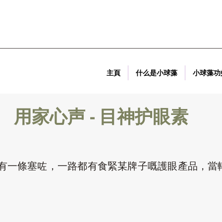
主頁
什么是小球藻
小球藻功
用家心声 - 目神护眼素
有一條塞咗，一路都有食緊某牌子嘅護眼產品，當